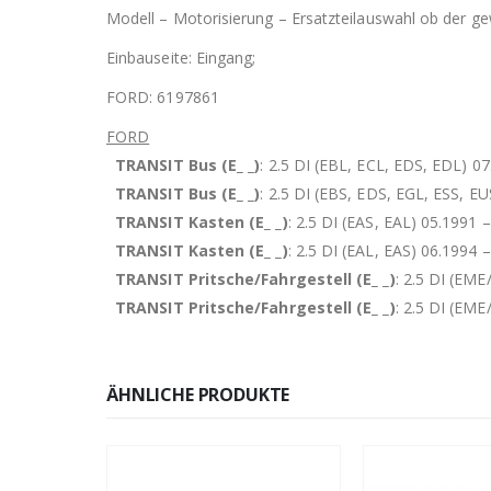
Modell – Motorisierung – Ersatzteilauswahl ob der gew
Einbauseite: Eingang;
FORD: 6197861
FORD
TRANSIT Bus (E_ _)
: 2.5 DI (EBL, ECL, EDS, EDL) 0
TRANSIT Bus (E_ _)
: 2.5 DI (EBS, EDS, EGL, ESS, E
TRANSIT Kasten (E_ _)
: 2.5 DI (EAS, EAL) 05.1991 
TRANSIT Kasten (E_ _)
: 2.5 DI (EAL, EAS) 06.1994 
TRANSIT Pritsche/Fahrgestell (E_ _)
: 2.5 DI (EME
TRANSIT Pritsche/Fahrgestell (E_ _)
: 2.5 DI (EME
ÄHNLICHE PRODUKTE