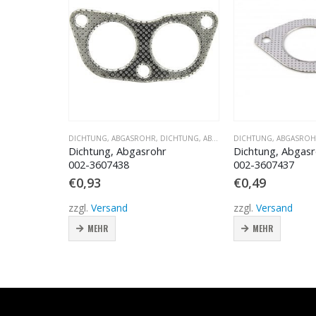
DICHTUNG, ABGASROHR
,
DICHTUNG, ABGASROHR
,
DICHTUNG, ABGASROHR
DICHTUNG, ABGASROHR
,
DICHTUNG, ABGASROHR
,
DICHTUNG, ABGA
607450
Dichtung, Abgasrohr
Dichtung, Abgasrohr
002-3607438
002-3607437
€
0,93
€
0,49
zzgl.
Versand
zzgl.
Versand
MEHR
MEHR