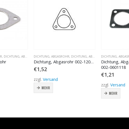
SROHR
DICHTUNG, ABGASROHR
,
DICHTUNG, ABGASROHR
,
DICHTUNG, ABGASROHR
DICHTUNG, ABGASROHR
,
DICHTUNG, ABGASROHR
,
DICHTUNG,
Dichtung, Abgasrohr 002-1201857
Dichtung, Abgasrohr
002-0601118
€
1,52
€
1,21
zzgl.
Versand
zzgl.
Versand
MEHR
MEHR