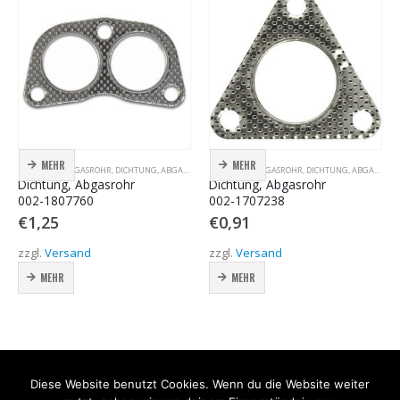
MEHR
MEHR
,
DICHTUNG, ABGASROHR
DICHTUNG, ABGASROHR
,
DICHTUNG, ABGASROHR
,
DICHTUNG, ABGASROHR
DICHTUNG, ABGASROHR
,
DICHTUNG, ABGASROHR
Dichtung, Abgasrohr
Dichtung, Abgasrohr
002-1807760
002-1707238
€
1,25
€
0,91
zzgl.
Versand
zzgl.
Versand
MEHR
MEHR
Diese Website benutzt Cookies. Wenn du die Website weiter