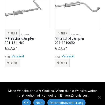
MEHR
MEHR
MITTELSCHALLDÄMPFER
MITTELSCHALLDÄMPFER
Mittelschalldämpfer
Mittelschalldämpfer
001-1811460
001-1610050
€
27,31
€
27,31
zzgl.
Versand
zzgl.
Versand
MEHR
MEHR
Diese Website benutzt Cookies. Wenn du die Website weiter
nutzt, gehen wir von deinem Einverständnis aus.
Datenschutz
OK
Nein
Datenschutzerklärung