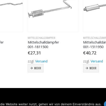
MITTELSCHALLDÄMPFER
MITTELSCHALLDÄMPFER
Mittelschalldämpfer
Mittelschalldämpfer
001-1811500
001-1511950
€
27,31
€
40,72
zzgl.
Versand
zzgl.
Versand
MEHR
MEHR
die Website weiter nutzt, gehen wir von deinem Einverständnis aus.