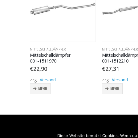
MITTELSCHALLDÄMPFER
MITTELSCHALLDÄMPFER
Mittelschalldämpfer
Mittelschalldämpfer
001-1511970
001-1512210
€
22,90
€
27,31
zzgl.
Versand
zzgl.
Versand
MEHR
MEHR
Diese Website benutzt Cookies. Wenn du 