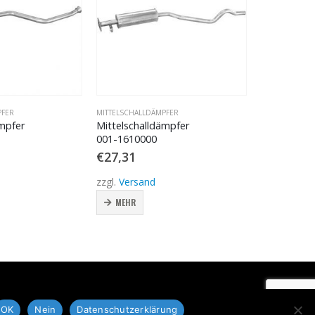
MITTELSCHALLDÄMPFER
MITTELSCHALLDÄMPFER
Mittelschalldämpfer
Mittelschalldämpfer
001-1610000
001-1811470
€
27,31
€
27,31
zzgl.
Versand
zzgl.
Versand
MEHR
MEHR
Datenschutz
OK
Nein
Datenschutzerklärung