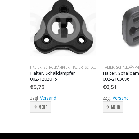
ALTER, SCHALLDÄMPFER
HALTER, SCHALLDÄMPFER
,
HALTER, SCHALLDÄMPFER
HALTER, SCHALLDÄMPF
er
Halter, Schalldämpfer
Halter, Schalldä
002-2103096
002-1202816
€
0,51
€
13,93
zzgl.
Versand
zzgl.
Versand
MEHR
MEHR