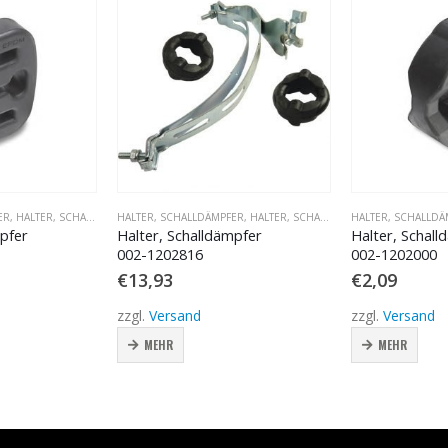
ER
,
HALTER, SCHALLDÄMPFER
HALTER, SCHALLDÄMPFER
,
HALTER, SCHALLDÄMPFER
HALTER, SCHALLDÄ
mpfer
Halter, Schalldämpfer
Halter, Schall
002-1202000
002-2103075
€
2,09
€
0,74
zzgl.
Versand
zzgl.
Versand
MEHR
MEHR