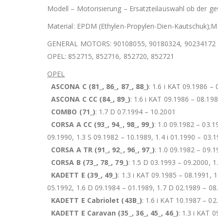
Modell – Motorisierung – Ersatzteilauswahl ob der gew
Material: EPDM (Ethylen-Propylen-Dien-Kautschuk);Mö
GENERAL MOTORS: 90108055, 90180324, 90234172
OPEL: 852715, 852716, 852720, 852721
OPEL
ASCONA C (81_, 86_, 87_, 88_)
: 1.6 i KAT 09.1986 –
ASCONA C CC (84_, 89_)
: 1.6 i KAT 09.1986 – 08.19
COMBO (71_)
: 1.7 D 07.1994 – 10.2001
CORSA A CC (93_, 94_, 98_, 99_)
: 1.0 09.1982 – 03.1
09.1990, 1.3 S 09.1982 – 10.1989, 1.4 i 01.1990 – 03.
CORSA A TR (91_, 92_, 96_, 97_)
: 1.0 09.1982 – 09.
CORSA B (73_, 78_, 79_)
: 1.5 D 03.1993 – 09.2000, 
KADETT E (39_, 49_)
: 1.3 i KAT 09.1985 – 08.1991, 1
05.1992, 1.6 D 09.1984 – 01.1989, 1.7 D 02.1989 – 08
KADETT E Cabriolet (43B_)
: 1.6 i KAT 10.1987 – 02
KADETT E Caravan (35_, 36_, 45_, 46_)
: 1.3 i KAT 