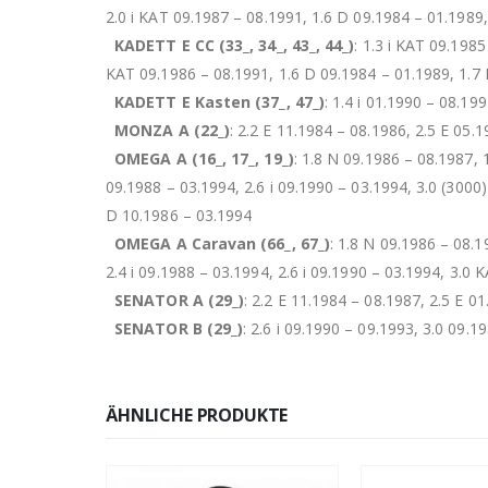
2.0 i KAT 09.1987 – 08.1991, 1.6 D 09.1984 – 01.1989
KADETT E CC (33_, 34_, 43_, 44_)
: 1.3 i KAT 09.1985
KAT 09.1986 – 08.1991, 1.6 D 09.1984 – 01.1989, 1.7
KADETT E Kasten (37_, 47_)
: 1.4 i 01.1990 – 08.19
MONZA A (22_)
: 2.2 E 11.1984 – 08.1986, 2.5 E 05.
OMEGA A (16_, 17_, 19_)
: 1.8 N 09.1986 – 08.1987, 
09.1988 – 03.1994, 2.6 i 09.1990 – 03.1994, 3.0 (3000
D 10.1986 – 03.1994
OMEGA A Caravan (66_, 67_)
: 1.8 N 09.1986 – 08.1
2.4 i 09.1988 – 03.1994, 2.6 i 09.1990 – 03.1994, 3.0
SENATOR A (29_)
: 2.2 E 11.1984 – 08.1987, 2.5 E 0
SENATOR B (29_)
: 2.6 i 09.1990 – 09.1993, 3.0 09.
ÄHNLICHE PRODUKTE