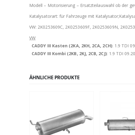
Modell – Motorisierung – Ersatzteilauswahl ob der gew
Katalysatorart: für Fahrzeuge mit Katalysator;Katalysat
VW: 2K0253609C, 2K0253609F, 2K0253609N, 2K025
VW
CADDY III Kasten (2KA, 2KH, 2CA, 2CH)
: 1.9 TDI 0
CADDY III Kombi (2KB, 2KJ, 2CB, 2CJ)
: 1.9 TDI 09.2
ÄHNLICHE PRODUKTE