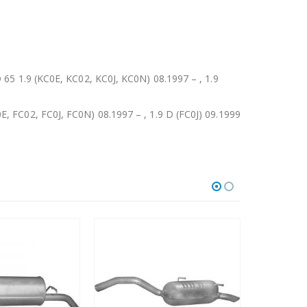
D 65 1.9 (KC0E, KC02, KC0J, KC0N) 08.1997 – , 1.9
E, FC02, FC0J, FC0N) 08.1997 – , 1.9 D (FC0J) 09.1999