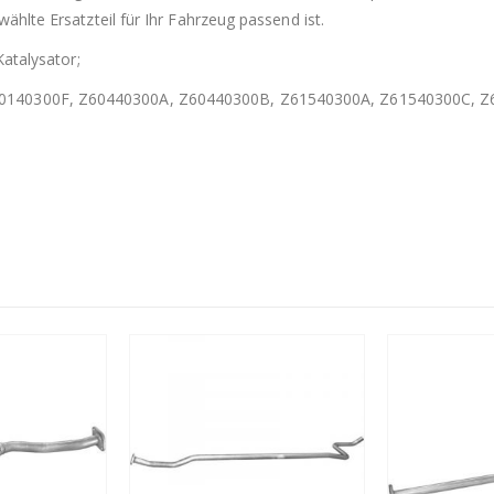
ählte Ersatzteil für Ihr Fahrzeug passend ist.
Katalysator;
0140300F, Z60440300A, Z60440300B, Z61540300A, Z61540300C, 